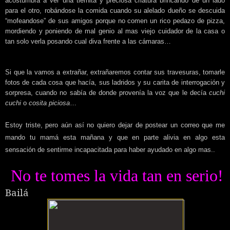
acostumbra a ver una tiernita y preciosa criatura brincando de un lado
para el otro, robándose la comida cuando su alelado dueño se descuida
“mofeandose” de sus amigos porque no comen un rico pedazo de pizza,
mordiendo y poniendo de mal genio al mas viejo cuidador de la casa o
tan solo verla posando cual diva frente a las cámaras…
Si que la vamos a extrañar, extrañaremos contar sus travesuras, tomarle
fotos de cada cosa que hacía, sus ladridos y su carita de interrogación y
sorpresa, cuando no sabía de donde provenía la voz que le decía
cuchi
cuchi
o
cosita piciosa
…
Estoy triste, pero aún así no quiero dejar de postear un correo que me
mando tu mamá esta mañana y que en parte alivia en algo esta
sensación de sentirme incapacitada para haber ayudado en algo mas..
No te tomes la vida tan en serio!
Bailá