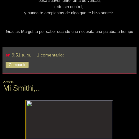
besá suavemente, amá de verdad,
reíte sin control,
y nunca te arrepientas de algo que te hizo sonreir..
Gracias Margotita por saber cuando uno necesita una palabra a tiempo
en
9:51 a. m.
1 comentario:
Compartir
27/8/10
Mi Smithi,..