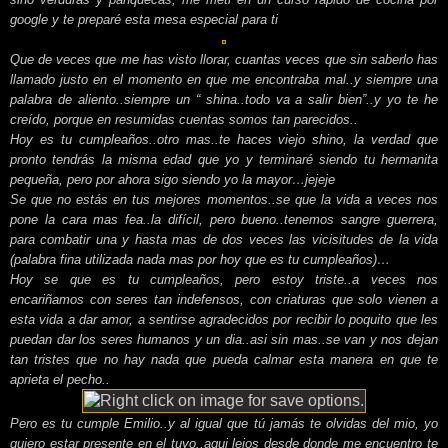
google y te preparé esta mesa especial para ti
Que de veces que me has visto llorar, cuantas veces que sin saberlo has
llamado justo en el momento en que me encontraba mal..y siempre una
palabra de aliento..siempre un “ shina..todo va a salir bien”..y yo te he
creído, porque en resumidas cuentas somos tan parecidos..
Hoy es tu cumpleaños..otro mas..te haces viejo shino, la verdad que
pronto tendrás la misma edad que yo y terminaré siendo tu hermanita
pequeña, pero por ahora sigo siendo yo la mayor…jejeje
Se que no estás en tus mejores momentos..se que la vida a veces nos
pone la cara mas fea..la difícil, pero bueno..tenemos sangre guerrera,
para combatir una y hasta mas de dos veces las vicisitudes de la vida
(palabra fina utilizada nada mas por hoy que es tu cumpleaños)…
Hoy se que es tu cumpleaños, pero estoy triste..a veces nos
encariñamos con seres tan indefensos, con criaturas que solo vienen a
esta vida a dar amor, a sentirse agradecidos por recibir lo poquito que les
puedan dar los seres humanos y un dia..asi sin mas..se van y nos dejan
tan tristes que no hay nada que pueda calmar esta manera en que te
aprieta el pecho..
Pero es tu cumple Emilio..y al igual que tú jamás te olvidas del mio, yo
quiero estar presente en el tuyo..aqui lejos desde donde me encuentro te