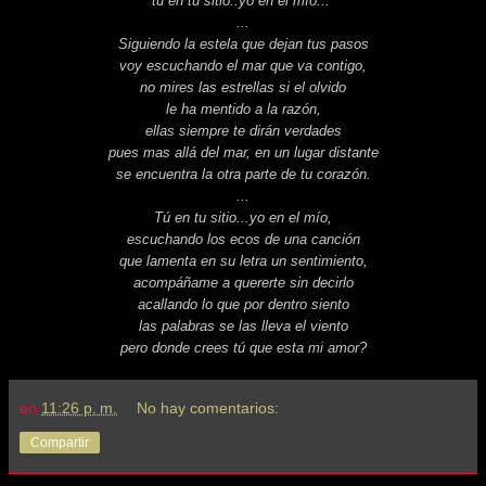
tú en tu sitio..yo en el mío..."
...
Siguiendo la estela que dejan tus pasos
voy escuchando el mar que va contigo,
no mires las estrellas si el olvido
le ha mentido a la razón,
ellas siempre te dirán verdades
pues mas allá del mar, en un lugar distante
se encuentra la otra parte de tu corazón.
...
Tú en tu sitio...yo en el mío,
escuchando los ecos de una canción
que lamenta en su letra un sentimiento,
acompáñame a quererte sin decirlo
acallando lo que por dentro siento
las palabras se las lleva el viento
pero donde crees tú que esta mi amor?
en
11:26 p. m.
No hay comentarios:
Compartir