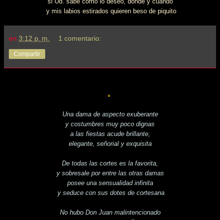
si Ud. sabe como lo deseo, donde y cuando
y mis labios estirados quieren beso de piquito
en
3:12 p. m.
1 comentario:
Compartir
Una dama de aspecto exuberante
y costumbres muy poco dignas
a las fiestas acude brillante,
elegante, señorial y exquisita
De todas las cortes es la favorita,
y sobresale por entre las otras damas
posee una sensualidad infinita
y seduce con sus dotes de cortesana
No hubo Don Juan malintencionado