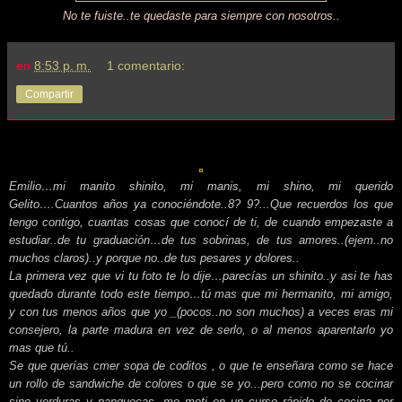
No te fuiste..te quedaste para siempre con nosotros..
en
8:53 p. m.
1 comentario:
Compartir
Emilio…mi manito shinito, mi manis, mi shino, mi querido
Gelito….Cuantos años ya conociéndote..8? 9?...Que recuerdos los que
tengo contigo, cuantas cosas que conocí de ti, de cuando empezaste a
estudiar..de tu graduación…de tus sobrinas, de tus amores..(ejem..no
muchos claros)..y porque no..de tus pesares y dolores..
La primera vez que vi tu foto te lo dije…parecías un shinito..y asi te has
quedado durante todo este tiempo…tú mas que mi hermanito, mi amigo,
y con tus menos años que yo _(pocos..no son muchos) a veces eras mi
consejero, la parte madura en vez de serlo, o al menos aparentarlo yo
mas que tú..
Se que querías cmer sopa de coditos , o que te enseñara como se hace
un rollo de sandwiche de colores o que se yo...pero como no se cocinar
sino verduras y panquecas, me meti en un curso rápido de cocina por